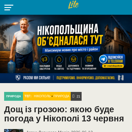
НІКОПОЛЬ
РАДІО
РАЙОН
СІЧЕСЛАВСЬКА
УКРАЇНА
РЕТРО
ЛАЙТ
УКРАЇНА
ДОПОМОГА
НІКОПОЛЬ
ТЕГ:
НІКОПОЛЬ
•
ПРИРОДА
ПРИРОДА
21
Дощ із грозою: якою буде
погода у Нікополі 13 червня