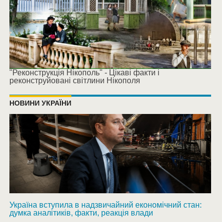
"Реконструкція Нікополь" - Цікаві факти і
реконструйовані світлини Нікополя
НОВИНИ УКРАЇНИ
Україна вступила в надзвичайний економічний стан:
думка аналітиків, факти, реакція влади