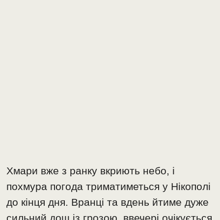
Хмари вже з ранку вкриють небо, і
похмура погода триматиметься у Нікополі
до кінця дня. Вранці та вдень йтиме дуже
сильний дощ із грозою, ввечері очікується