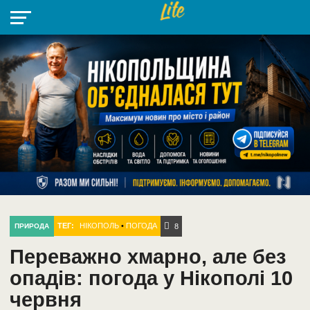
НІКОПОЛЬ
РАДІО
РАЙОН
СІЧЕСЛАВСЬКА
УКРАЇНА
РЕТРО
ЛАЙТ
УКРАЇНА
ДОПОМОГА
НІКОПОЛЬ
ТЕГ:
НІКОПОЛЬ
•
ПОГОДА
ПРИРОДА
8
Переважно хмарно, але без
опадів: погода у Нікополі 10
червня