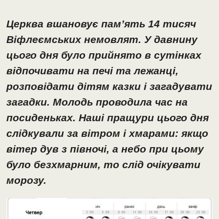
Церква вшановує пам’ять 14 тисяч
Віфлеємських немовлят. У давнину
цього дня було прийнято в сутінках
відпочивати на печі та лежанці,
розповідати дітям казки і загадувати
загадки. Молодь проводила час на
посиденьках. Наші пращури цього дня
слідкували за вітром і хмарами: якщо
вітер дув з півночі, а небо при цьому
було безхмарним, то слід очікувати
морозу.