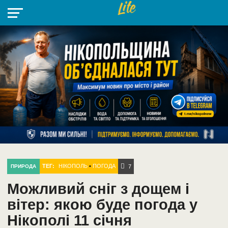
НІКОПОЛЬ
РАДІО
РАЙОН
СІЧЕСЛАВСЬКА
УКРАЇНА
РЕТРО
ЛАЙТ
УКРАЇНА
ДОПОМОГА
НІКОПОЛЬ
ТЕГ:
НІКОПОЛЬ
•
ПОГОДА
ПРИРОДА
7
Можливий сніг з дощем і
вітер: якою буде погода у
Нікополі 11 січня