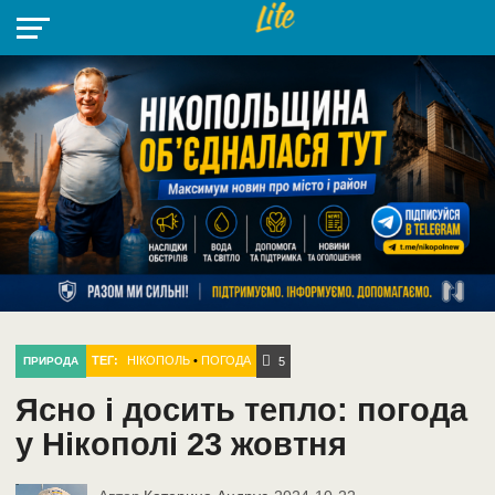
НІКОПОЛЬ
РАДІО
РАЙОН
СІЧЕСЛАВСЬКА
УКРАЇНА
РЕТРО
ЛАЙТ
УКРАЇНА
ДОПОМОГА
НІКОПОЛЬ
ТЕГ:
НІКОПОЛЬ
•
ПОГОДА
ПРИРОДА
5
Ясно і досить тепло: погода
у Нікополі 23 жовтня