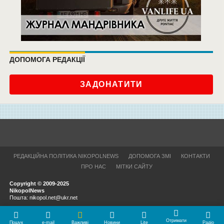
ДОПОМОГА РЕДАКЦІЇ
ЗАДОНАТИТИ
РЕДАКЦІЙНА ПОЛІТИКА NIKOPOLNEWS
ДОПОМОГА ЗМІ
КОНТАКТИ
ПРО НАС
МІТКИ САЙТУ
Copyright © 2009-2025
NikopolNews
Пошта: nikopol.net@ukr.net
Отримати
Пошук
e-mail
Важливі
Новини
Lite
Радіо