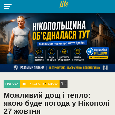
НІКОПОЛЬ
РАДІО
РАЙОН
СІЧЕСЛАВСЬКА
УКРАЇНА
РЕТРО
ЛАЙТ
УКРАЇНА
ДОПОМОГА
НІКОПОЛЬ
ТЕГ:
НІКОПОЛЬ
•
ПОГОДА
ПРИРОДА
2
Можливий дощ і тепло:
якою буде погода у Нікополі
27 жовтня