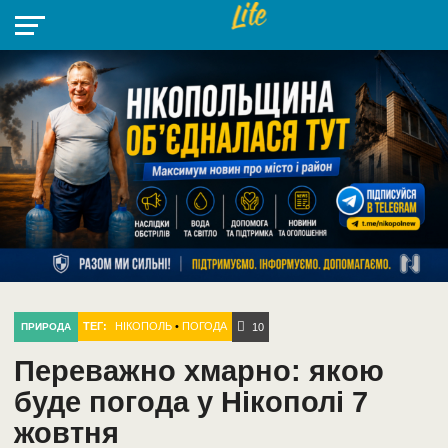
НІКОПОЛЬ
РАДІО
РАЙОН
СІЧЕСЛАВСЬКА
УКРАЇНА
РЕТРО
ЛАЙТ
УКРАЇНА
ДОПОМОГА
НІКОПОЛЬ
ТЕГ:
НІКОПОЛЬ
•
ПОГОДА
ПРИРОДА
10
Переважно хмарно: якою
буде погода у Нікополі 7
жовтня