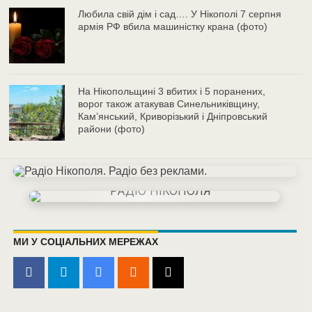
Любила свій дім і сад…. У Нікополі 7 серпня
армія РФ вбила машиністку крана (фото)
На Нікопольщині 3 вбитих і 5 поранених,
ворог також атакував Синельниківщину,
Кам’янський, Криворізький і Дніпровський
райони (фото)
МИ У СОЦІАЛЬНИХ МЕРЕЖАХ