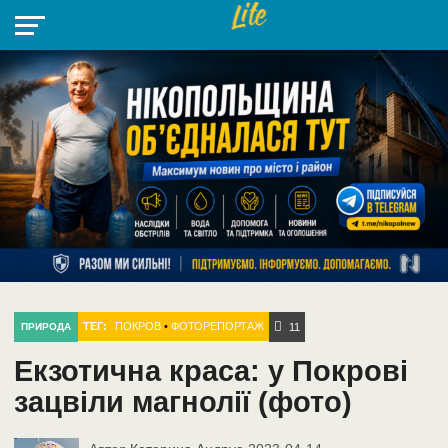
НІКОПОЛЬ
РАДІО
РАЙОН
СІЧЕСЛАВСЬКА
УКРАЇНА
РЕТРО
ЛАЙТ
УКРАЇНА
ДОПОМОГА
НІКОПОЛЬ
ТЕГ:
ПОКРОВ
•
ФОТОРЕПОРТАЖ
ПРИРОДА
11
Екзотична краса: у Покрові
зацвіли магнолії (фото)