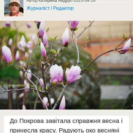
Автор
Катерина Андрус
-
2023-04-14
Журналіст / Редактор
До Покрова завітала справжня весна і
принесла красу. Радують око весняні