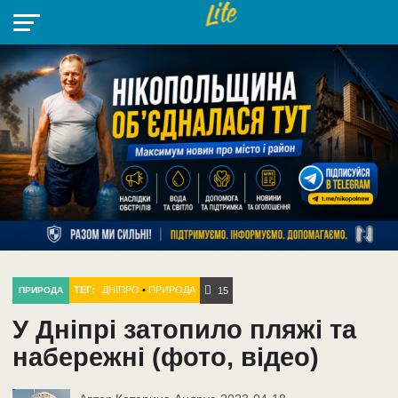
НІКОПОЛЬ
РАДІО
РАЙОН
СІЧЕСЛАВСЬКА
УКРАЇНА
РЕТРО
ЛАЙТ
УКРАЇНА
ДОПОМОГА
НІКОПОЛЬ
ТЕГ:
ДНІПРО
•
ПРИРОДА
ПРИРОДА
15
У Дніпрі затопило пляжі та
набережні (фото, відео)