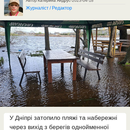
Автор
Катерина Андрус
-
2023-04-18
Журналіст / Редактор
У Дніпрі затопило пляжі та набережні
через вихід з берегів однойменної