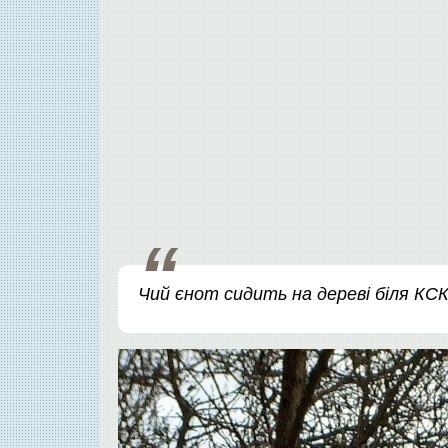
Чий єнот сидить на дереві біля КС