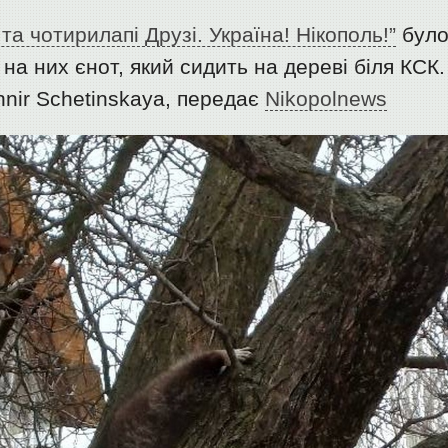
 та чотирилапі Друзі. Україна! Нікополь!”
бул
на них єнот, який сидить на дереві біля КСК.
nir Schetinskaya, передає
Nikopolnews