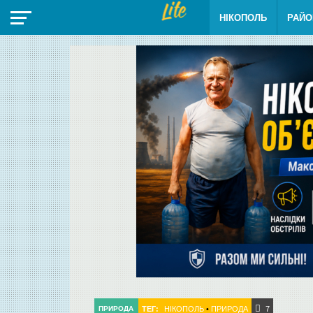
НІКОПОЛЬ
РАЙО
ТЕГ:
НІКОПОЛЬ
•
ПРИРОДА
ПРИРОДА
7