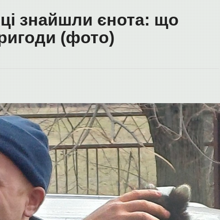
иці знайшли єнота: що
ригоди (фото)