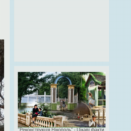
о
"Реконструкція Нікополь" - Цікаві факти