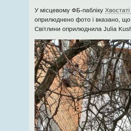
У місцевому ФБ-пабліку
Хвостаті
оприлюднено фото і вказано, що 
Світлини оприлюднила Julia Kush