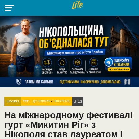
НІКОПОЛЬ
РАДІО
РАЙОН
СІЧЕСЛАВСЬКА
УКРАЇНА
РЕТРО
ЛАЙТ
УКРАЇНА
ДОПОМОГА
НІКОПОЛЬ
ТЕГ:
ДОЗВІЛЛЯ
•
НІКОПОЛЬ
ШОУБІЗ
13
На міжнародному фестивалі
гурт «Микитин Ріг» з
Нікополя став лауреатом I