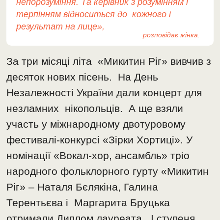
непорозуміння. Та керівник з розумінням і
терпінням відноситься до кожного і
результат на лице
»
,
розповідає жінка
.
За три місяці літа «Микитин Ріг» вивчив з
десяток нових пісень. На День
Незалежності України дали концерт для
незламних нікопольців.
А ще взяли
участь у міжнародному двотуровому
фестивалі-конкурсі
«Зірки Хортиці». У
номінації «Вокал-хор, ансамбль»
тріо
народного фольклорного гурту «Микитин
Ріг» – Наталя Бєлякіна, Галина
Терентьєва і Маргарита Бруцька
отримали Диплом лауреата I ступеня.