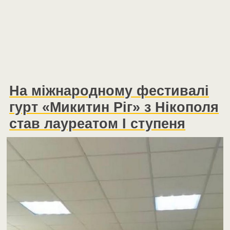
На міжнародному фестивалі
гурт «Микитин Ріг» з Нікополя
став лауреатом I ступеня