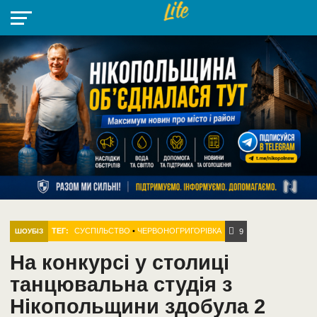
НІКОПОЛЬ
РАДІО
РАЙОН
СІЧЕСЛАВСЬКА
УКРАЇНА
РЕТРО
ЛАЙТ
УКРАЇНА
ДОПОМОГА
НІКОПОЛЬ
ТЕГ:
СУСПІЛЬСТВО
•
ЧЕРВОНОГРИГОРІВКА
ШОУБІЗ
9
На конкурсі у столиці
танцювальна студія з
Нікопольщини здобула 2