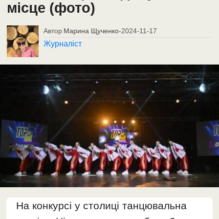
місце (фото)
Автор
Марина Щученко
-
2024-11-17
Журналіст
На конкурсі у столиці танцювальна