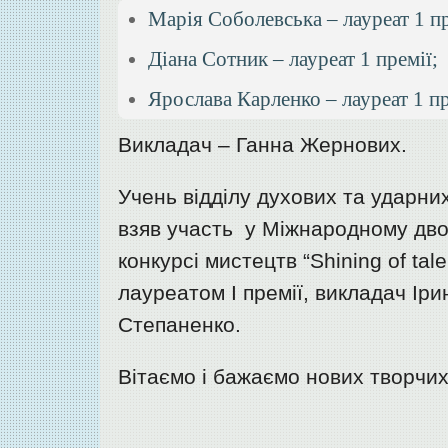
Марія Соболевська – лауреат 1 пр
Діана Сотник – лауреат 1 премії;
Ярослава Карленко – лауреат 1 пр
Викладач – Ганна Жернових.
Учень відділу духових та ударни
взяв участь у Міжнародному дв
конкурсі мистецтв “Shining of ta
лауреатом I премії, викладач Ір
Степаненко.
Вітаємо і бажаємо нових творчих