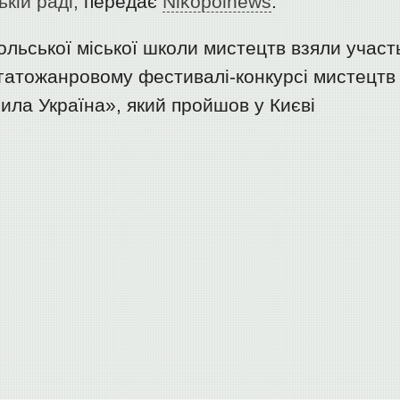
ькій раді,
передає
Nikopolnews
.
польської міської школи мистецтв взяли участ
гатожанровому фестивалі-конкурсі мистецтв
рила Україна», який пройшов у Києві