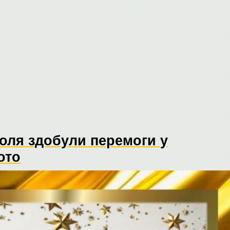
поля здобули перемоги у
ото