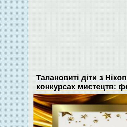
Талановиті діти з Ніко
конкурсах мистецтв: ф