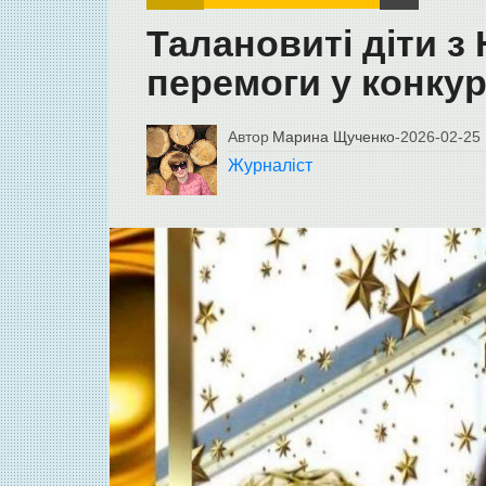
Талановиті діти з
перемоги у конкур
Автор
Марина Щученко
-
2026-02-25
Журналіст