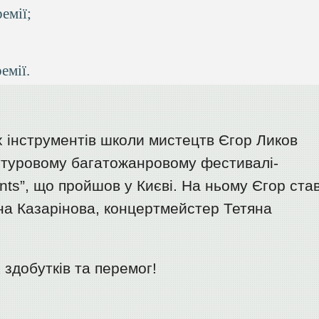
емії;
емії.
х інструментів школи мистецтв Єгор Ликов
отуровому багатожанровому фестивалі-
lents”, що пройшов у Києві. На ньому Єгор ста
ина Казарінова, концертмейстер Тетяна
 здобутків та перемог!