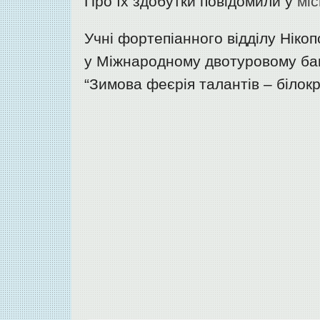
Про їх здобутки повідомили у
міс
Учні фортепіанного відділу Ніко
у Міжнародному двотуровому ба
“Зимова феєрія талантів – білок