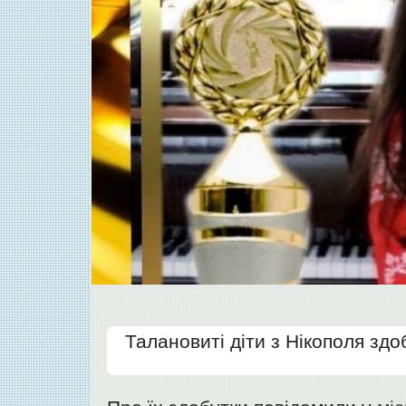
Талановиті діти з Нікополя зд