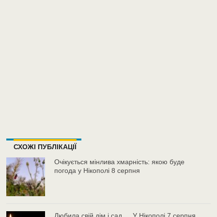
СХОЖІ ПУБЛІКАЦІЇ
Очікується мінлива хмарність: якою буде
погода у Нікополі 8 серпня
Любила свій дім і сад…. У Нікополі 7 серпня