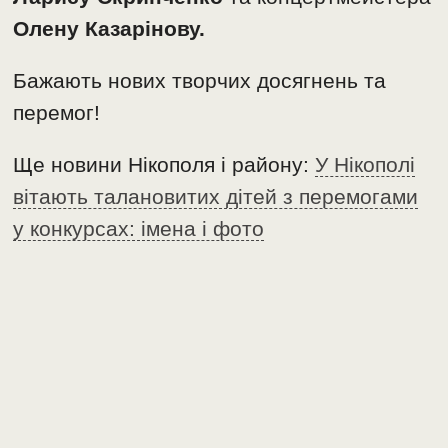
Олену Казарінову.
Бажають нових творчих досягнень та
перемог!
Ще новини Нікополя і району:
У Нікополі
вітають талановитих дітей з перемогами
у конкурсах: імена і фото