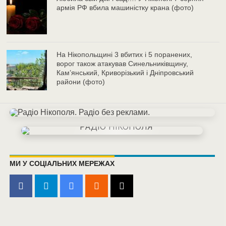
армія РФ вбила машиністку крана (фото)
На Нікопольщині 3 вбитих і 5 поранених,
ворог також атакував Синельниківщину,
Кам’янський, Криворізький і Дніпровський
райони (фото)
МИ У СОЦІАЛЬНИХ МЕРЕЖАХ