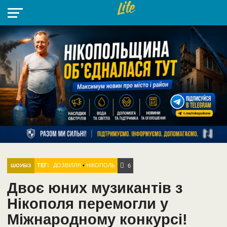
НІКОПОЛЬ
РАДІО
РАЙОН
СІЧЕСЛАВСЬКА
УКРАЇНА
РЕТРО
ЛАЙТ
УКРАЇНА
ДОПОМОГА
НІКОПОЛЬ
ТЕГ:
ДОЗВІЛЛЯ
•
НІКОПОЛЬ
ШОУБІЗ
6
Двоє юних музикантів з
Нікополя перемогли у
Міжнародному конкурсі!