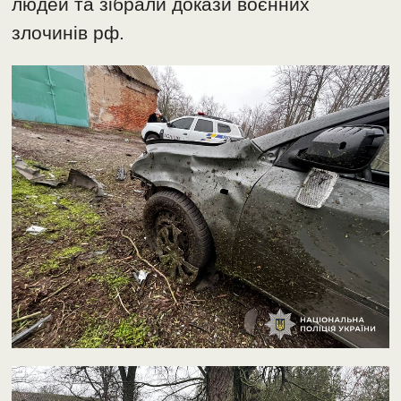
людей та зібрали докази воєнних
злочинів рф.