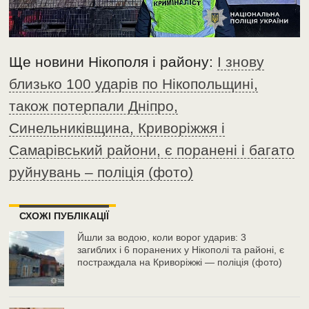
Ще новини Нікополя і району:
І знову
близько 100 ударів по Нікопольщині,
також потерпали Дніпро,
Синельниківщина, Криворіжжя і
Самарівський райони, є поранені і багато
руйнувань – поліція (фото)
СХОЖІ ПУБЛІКАЦІЇ
Йшли за водою, коли ворог ударив: 3
загиблих і 6 поранених у Нікополі та районі, є
постраждала на Криворіжжі — поліція (фото)