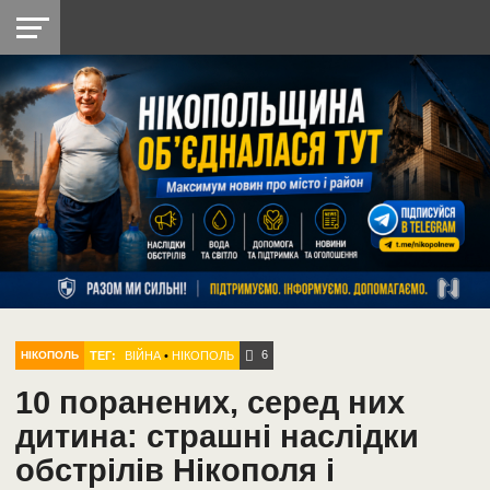
НІКОПОЛЬ
РАДІО
РАЙОН
СІЧЕСЛАВСЬКА
УКРАЇНА
РЕТРО
ЛАЙТ
УКРАЇНА
ДОПОМОГА
НІКОПОЛЬ
6
ТЕГ:
ВІЙНА
•
НІКОПОЛЬ
НІКОПОЛЬ
10 поранених, серед них
дитина: страшні наслідки
обстрілів Нікополя і