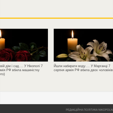
ій дім і сад…. У Нікополі 7
Йшли набирати воду…. У Марганці 7
рмія РФ вбила машиністку
серпня армія РФ вбила двох чоловіків
то)
РЕДАКЦІЙНА ПОЛІТИКА NIKOPOL