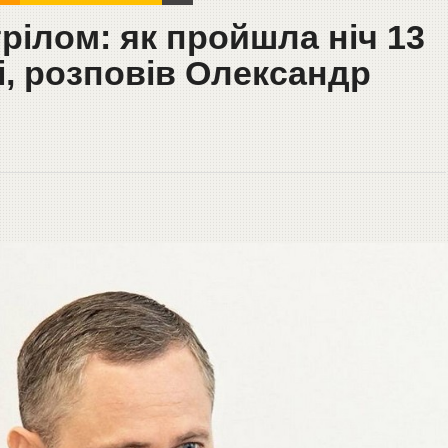
трілом: як пройшла ніч 13
і, розповів Олександр