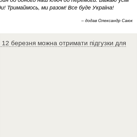
дин до одного наш ключ до перемоги. Бажаю усім
ди! Тримаймось, ми разом! Все буде Україна!
– додав Олександр Саюк
з 12 березня можна отримати підгузки для