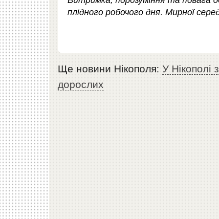
Витримка, порозуміння та повага о
плідного робочого дня. Мирної сере
Ще новини Нікополя:
У Нікополі 
дорослих