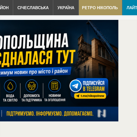
АЙОН
СІЧЕСЛАВСЬКА
УКРАЇНА
РЕТРО НІКОПОЛЬ
ЛАЙ