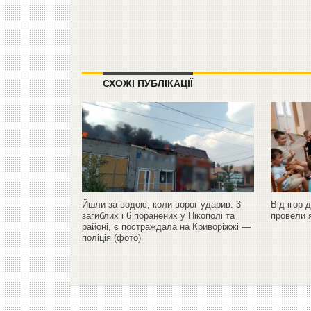
СХОЖІ ПУБЛІКАЦІЇ
Йшли за водою, коли ворог ударив: 3
Від ігор 
загиблих і 6 поранених у Нікополі та
провели 
районі, є постраждала на Криворіжжі —
поліція (фото)