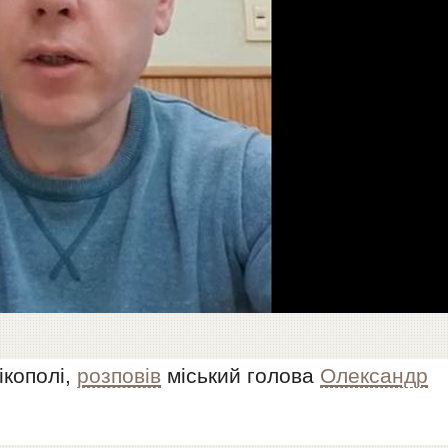
ікополі,
розповів
міський голова
Олександр