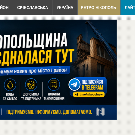
АЙОН
СІЧЕСЛАВСЬКА
УКРАЇНА
РЕТРО НІКОПОЛЬ
ЛАЙ