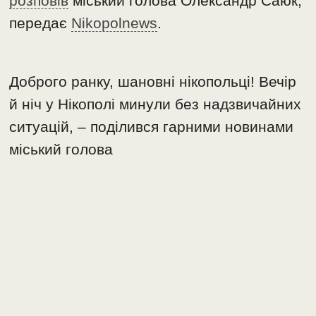
розповів
міський голова Олександр Саюк,
передає
Nikopolnews
.
Доброго ранку, шановні нікопольці! Вечір
й ніч у Нікополі минули без надзвичайних
ситуацій, – поділився гарними новинами
міський голова