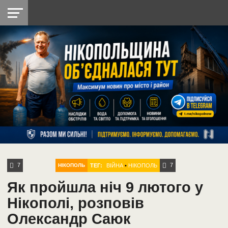
НІКОПОЛЬ
РАДІО
РАЙОН
СІЧЕСЛАВСЬКА
УКРАЇНА
РЕТРО
ЛАЙТ
УКРАЇНА
ДОПОМОГА
НІКОПОЛЬ
7
7
ТЕГ:
ВІЙНА
•
НІКОПОЛЬ
НІКОПОЛЬ
Як пройшла ніч 9 лютого у
Нікополі, розповів
Олександр Саюк