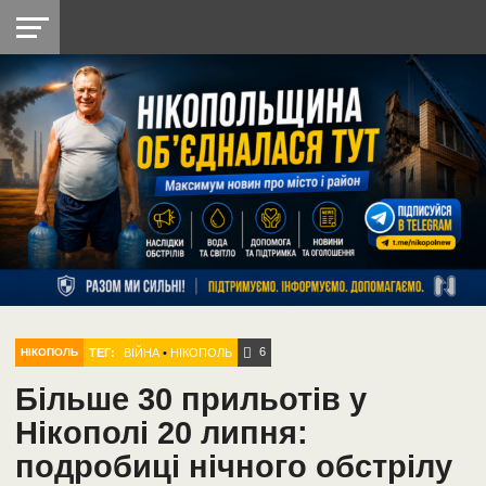
НІКОПОЛЬ
РАДІО
РАЙОН
СІЧЕСЛАВСЬКА
УКРАЇНА
РЕТРО
ЛАЙТ
УКРАЇНА
ДОПОМОГА
НІКОПОЛЬ
6
ТЕГ:
ВІЙНА
•
НІКОПОЛЬ
НІКОПОЛЬ
Більше 30 прильотів у
Нікополі 20 липня:
подробиці нічного обстрілу