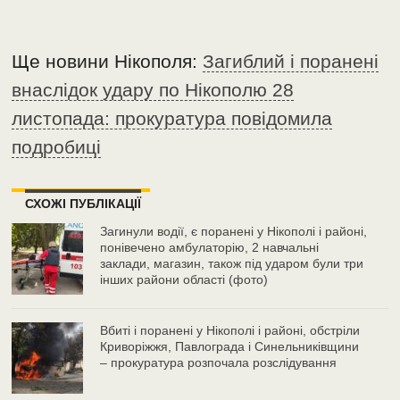
Ще новини Нікополя:
Загиблий і поранені
внаслідок удару по Нікополю 28
листопада: прокуратура повідомила
подробиці
СХОЖІ ПУБЛІКАЦІЇ
Загинули водії, є поранені у Нікополі і районі,
понівечено амбулаторію, 2 навчальні
заклади, магазин, також під ударом були три
інших райони області (фото)
Вбиті і поранені у Нікополі і районі, обстріли
Криворіжжя, Павлограда і Синельниківщини
– прокуратура розпочала розслідування