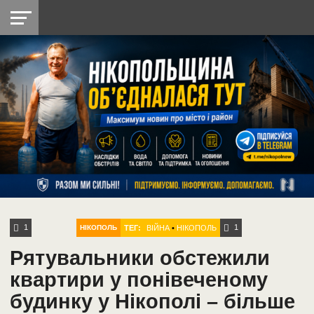
НІКОПОЛЬ
РАДІО
РАЙОН
СІЧЕСЛАВСЬКА
УКРАЇНА
РЕТРО
ЛАЙТ
УКРАЇНА
ДОПОМОГА
НІКОПОЛЬ
1
1
ТЕГ:
ВІЙНА
•
НІКОПОЛЬ
НІКОПОЛЬ
Рятувальники обстежили
квартири у понівеченому
будинку у Нікополі – більше