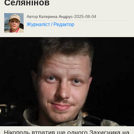
Селянінов
Автор
Катерина Андрус
-
2025-08-04
Журналіст / Редактор
Нікополь втратив ще одного Захисника на