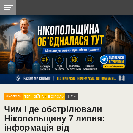
НІКОПОЛЬ
РАДІО
РАЙОН
СІЧЕСЛАВСЬКА
УКРАЇНА
РЕТРО
ЛАЙТ
УКРАЇНА
ДОПОМОГА
НІКОПОЛЬ
252
ТЕГ:
ВІЙНА
•
НІКОПОЛЬ
НІКОПОЛЬ
Чим і де обстрілювали
Нікопольщину 7 липня:
інформація від