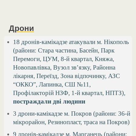
Дрони
18 дронів-камікадзе атакували м. Нікополь
(райони: Стара частина, Басейн, Парк
Перемоги, ЦУМ, 8-й квартал, Княжа,
Новопавлівка, Вузол зв’язку, Районна
лікарня, Переїзд, Зона відпочинку, АЗС
“ОККО”, Лапинка, СШ №11,
Профілакторій НЗФ, 1-й квартал, НПТЗ),
постраждали дві людини
3 дрони-камікадзе м. Покров (райони: 36-й
мікрорайон, Резинопласт, траса на Покров)
9 дронів-камікадзе м. Марганець (райони: