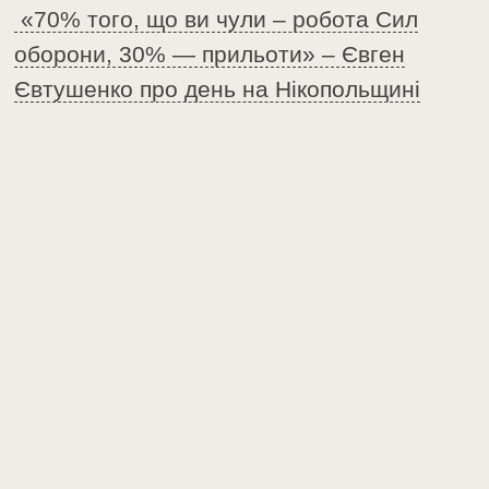
«70% того, що ви чули – робота Сил
оборони, 30% — прильоти» – Євген
Євтушенко про день на Нікопольщині