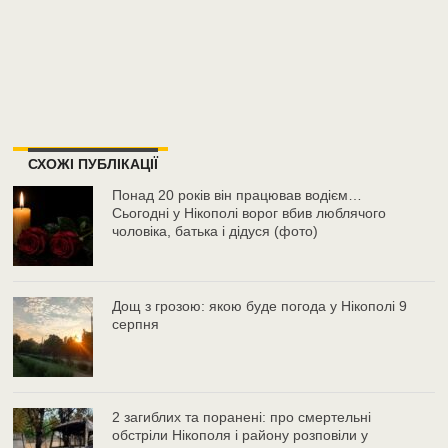
СХОЖІ ПУБЛІКАЦІЇ
Понад 20 років він працював водієм…
Сьогодні у Нікополі ворог вбив люблячого
чоловіка, батька і дідуся (фото)
Дощ з грозою: якою буде погода у Нікополі 9
серпня
2 загиблих та поранені: про смертельні
обстріли Нікополя і району розповіли у