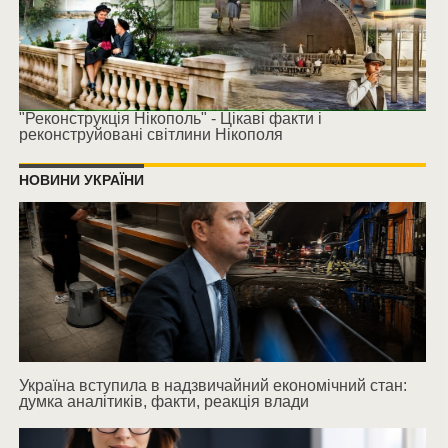
"Реконструкція Нікополь" - Цікаві факти і
реконструйовані світлини Нікополя
НОВИНИ УКРАЇНИ
Україна вступила в надзвичайний економічний стан:
думка аналітиків, факти, реакція влади