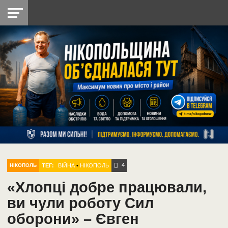
НІКОПОЛЬ
РАДІО
РАЙОН
СІЧЕСЛАВСЬКА
УКРАЇНА
РЕТРО
ЛАЙТ
УКРАЇНА
ДОПОМОГА
НІКОПОЛЬ
4
ТЕГ:
ВІЙНА
•
НІКОПОЛЬ
НІКОПОЛЬ
«Хлопці добре працювали,
ви чули роботу Сил
оборони» – Євген