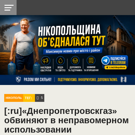
НІКОПОЛЬ
РАДІО
РАЙОН
СІЧЕСЛАВСЬКА
УКРАЇНА
РЕТРО
ЛАЙТ
УКРАЇНА
ДОПОМОГА
НІКОПОЛЬ
5
ТЕГ:
НІКОПОЛЬ
[:ru]«Днепропетровскгаз»
обвиняют в неправомерном
использовании