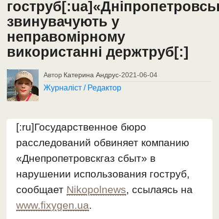
гоструб[:ua]«Дніпропетровсь
звинувачують у
неправомірному
використанні держтруб[:]
Автор
Катерина Андрус
-
2021-06-04
Журналіст / Редактор
[:ru]Государственное бюро
расследований обвиняет компанию
«Днепропетровскгаз сбыт» в
нарушении использования гоструб,
сообщает
Nikopolnews
, ссылаясь на
www.fixygen.ua
.