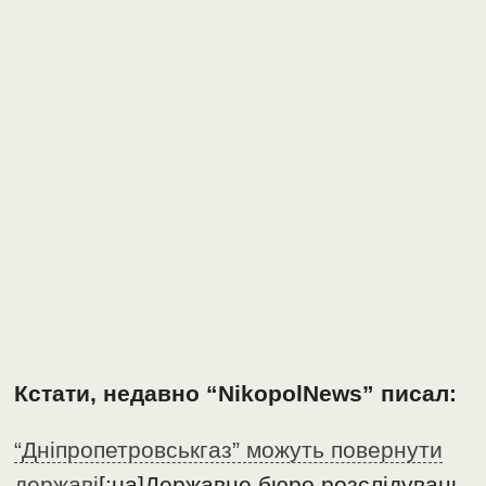
Кстати, недавно “NikopolNews” писал:
“Дніпропетровськгаз” можуть повернути
державі
[:ua]Державне бюро розслідувань