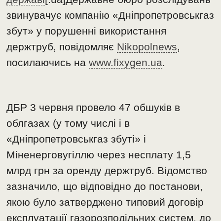
звинувачує компанію «Дніпропетровськгаз
збут» у порушенні використання
держтруб, повідомляє
Nikopolnews
,
посилаючись на
www.fixygen.ua
.
ДБР 3 червня провело 47 обшуків в
облгазах (у тому числі і в
«Дніпропетровськгаз збуті» і
Міненерговугіллю через несплату 1,5
млрд грн за оренду держтруб. Відомство
зазначило, що відповідно до постанови,
якою було затверджено типовий договір
експлуатації газорозподільних систем, до