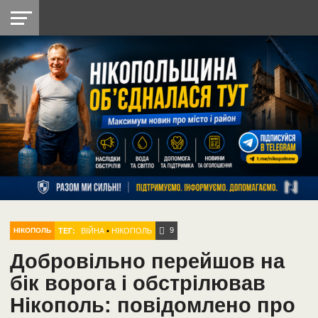
НІКОПОЛЬ
РАДІО
РАЙОН
СІЧЕСЛАВСЬКА
УКРАЇНА
РЕТРО
ЛАЙТ
УКРАЇНА
ДОПОМОГА
НІКОПОЛЬ
9
ТЕГ:
ВІЙНА
•
НІКОПОЛЬ
НІКОПОЛЬ
Добровільно перейшов на
бік ворога і обстрілював
Нікополь: повідомлено про