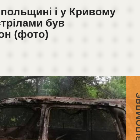
опольщині і у Кривому
стрілами був
он (фото)