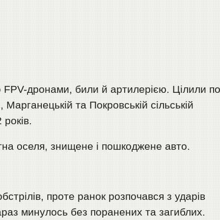
 FPV-дронами, били й артилерією. Цілили п
, Марганецькій та Покровській сільській
 років.
тна оселя, знищене і пошкоджене авто.
обстрілів, проте ранок розпочався з ударів
араз минулось без поранених та загиблих.