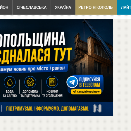
АЙОН
СІЧЕСЛАВСЬКА
УКРАЇНА
РЕТРО НІКОПОЛЬ
ЛАЙ