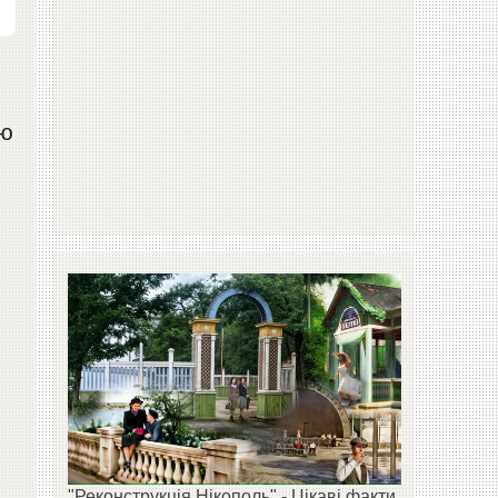
ію
"Реконструкція Нікополь" - Цікаві факти