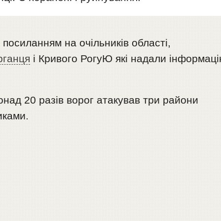
 посиланням на очільників області,
рганця
і Кривого РогуЮ які надали інформац
над 20 разів ворог атакував три райони
иками.