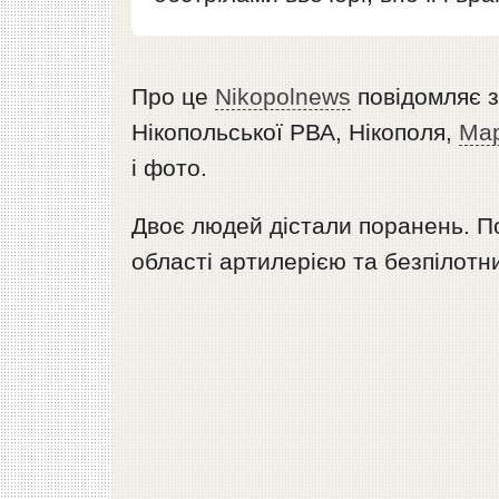
Про це
Nikopolnews
повідомляє з
Нікопольської РВА, Нікополя,
Ма
і фото.
Двоє людей дістали поранень. По
області артилерією та безпілотн