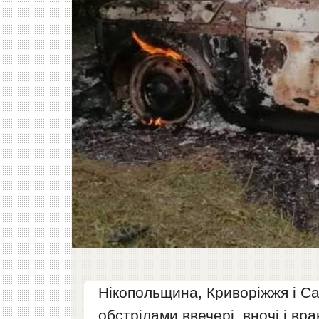
Нікопольщина, Криворіжжя і С
обстрілами ввечері, вночі і вра