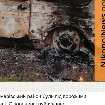
амарівський район були під ворожими
нці. Є поранені і руйнування.