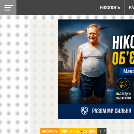
НІКОПОЛЬ
Р
7
НІКОПОЛЬ
ТЕГ:
ВІЙНА
•
ДНІПРО