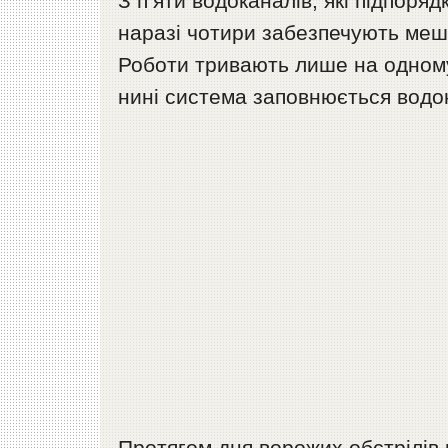
З п‘яти водоканалів, які підпоря
наразі чотири забезпечують мешк
Роботи тривають лише на одному 
нині система заповнюється водо
Протягом дня ворожих обстрілів 