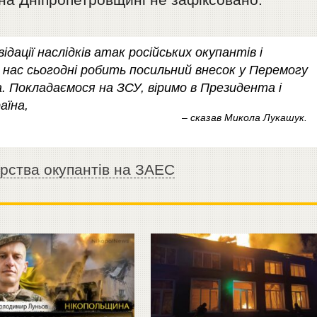
відації наслідків атак російських окупантів і
 нас сьогодні робить посильний внесок у Перемогу
. Покладаємося на ЗСУ, віримо в Президента і
аїна,
– сказав Микола Лукашук.
ірства окупантів на ЗАЕС