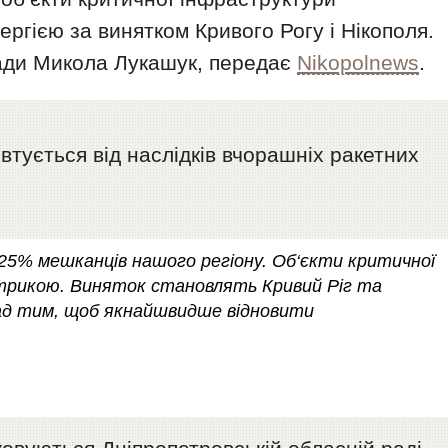
ргією за винятком Кривого Рогу і Нікополя.
ади Микола Лукашук, передає
Nikopolnews
.
тується від наслідків вчорашніх ракетних
 25% мешканців нашого регіону. Об‘єкти критичної
ктрикою. Виняток становлять Кривий Ріг та
ад тим, щоб якнайшвидше відновити