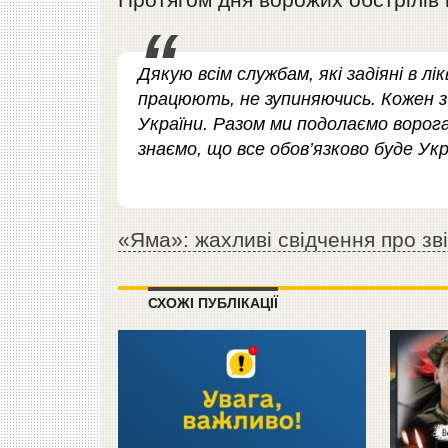
Дякую всім службам, які задіяні в лік
працюють, не зупиняючись. Кожен з
України. Разом ми подолаємо ворога
знаємо, що все обов’язково буде Укр
«Яма»: жахливі свідчення про зв
СХОЖІ ПУБЛІКАЦІЇ