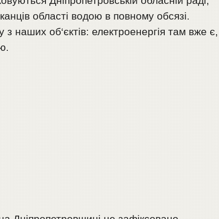
дковуються Дніпропетровській обласній раді,
анців області водою в повному обсязі.
з наших об‘єктів: електроенергія там вже є,
ю.
на Дніпропетровщині не зафіксовано.