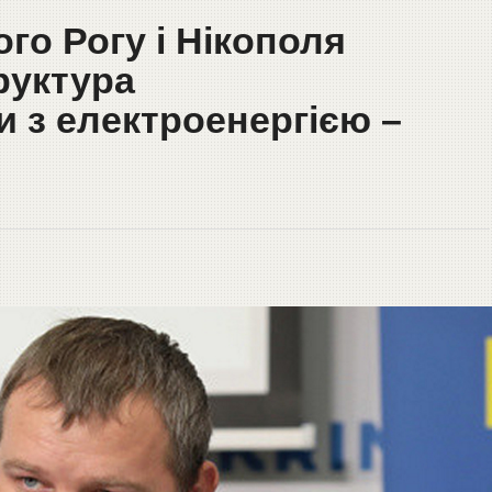
го Рогу і Нікополя
руктура
 з електроенергією –