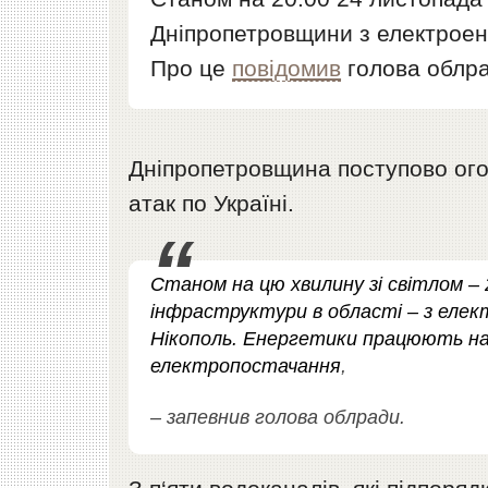
Дніпропетровщини з електроене
Про це
повідомив
голова облр
Дніпропетровщина поступово огов
атак по Україні.
Станом на цю хвилину зі світлом –
інфраструктури в області – з еле
Нікополь. Енергетики працюють н
електропостачання
,
– запевнив голова облради.