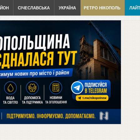
АЙОН
СІЧЕСЛАВСЬКА
УКРАЇНА
РЕТРО НІКОПОЛЬ
ЛАЙ