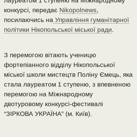
лауреатом 1 ступеню на Міжнародному
конкурсі, передає
Nikopolnews
,
посилаючись на
Управління гуманітарної
політики Нікопольської міської ради
.
З перемогою вітають ученицю
фортепіанного відділу Нікопольської
міської школи мистецтв Поліну Ємець, яка
стала лауреатом 1 ступеню, з впевненою
перемогою на Міжнародному
двотуровому конкурсі-фестивалі
“ЗІРКОВА УКРАЇНА” (м. Київ).