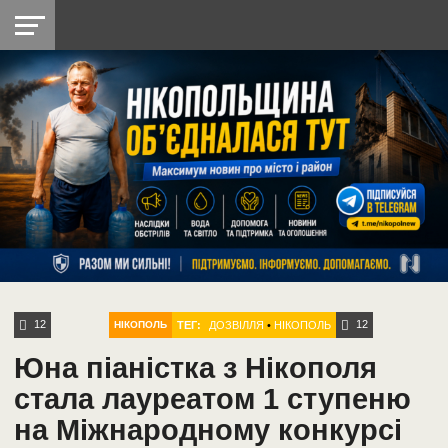
НІКОПОЛЬ
РАДІО
РАЙОН
СІЧЕСЛАВСЬКА
УКРАЇНА
РЕТРО
ЛАЙТ
УКРАЇНА
ДОПОМОГА
НІКОПОЛЬ
12
12
ТЕГ:
ДОЗВІЛЛЯ
•
НІКОПОЛЬ
НІКОПОЛЬ
Юна піаністка з Нікополя
стала лауреатом 1 ступеню
на Міжнародному конкурсі