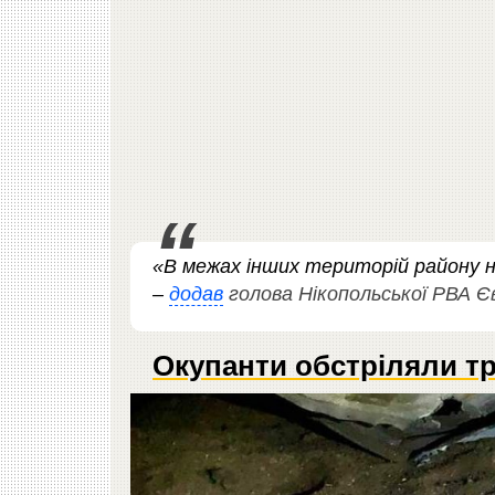
«В межах інших територій району н
–
додав
голова Нікопольської РВА 
Окупанти обстріляли т