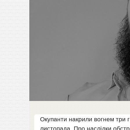
Окупанти накрили вогнем три г
листопада. Про наслідки обстр