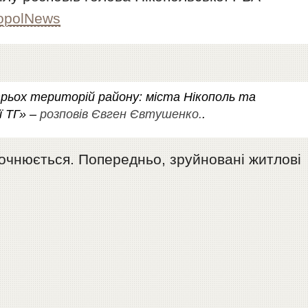
opolNews
трьох територій району: міста Нікополь та
ї ТГ» –
розповів Євген Євтушенко.
.
чнюється. Попередньо, зруйновані житлові