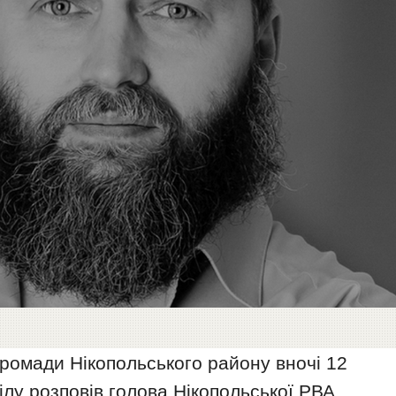
ромади Нікопольського району вночі 12
ілу розповів голова Нікопольської РВА