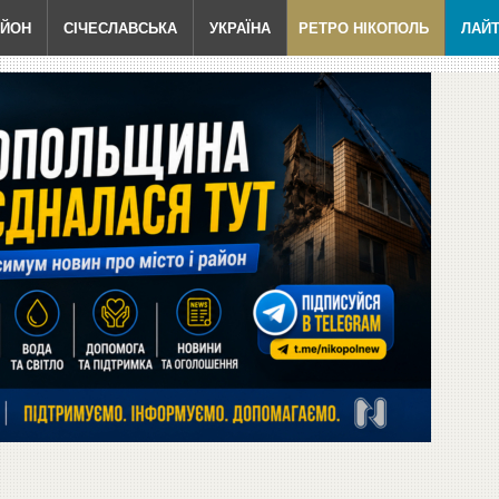
АЙОН
СІЧЕСЛАВСЬКА
УКРАЇНА
РЕТРО НІКОПОЛЬ
ЛАЙ