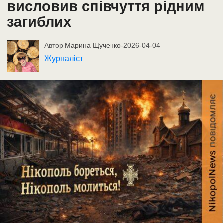
висловив співчуття рідним
загиблих
Автор
Марина Щученко
-
2026-04-04
Журналіст