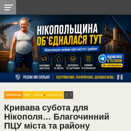
НІКОПОЛЬ
РАДІО
РАЙОН
СІЧЕСЛАВСЬКА
УКРАЇНА
РЕТРО
ЛАЙТ
УКРАЇНА
ДОПОМОГА
НІКОПОЛЬ
7
ТЕГ:
ВІЙНА
•
НІКОПОЛЬ
НІКОПОЛЬ
Кривава субота для
Нікополя… Благочинний
ПЦУ міста та району