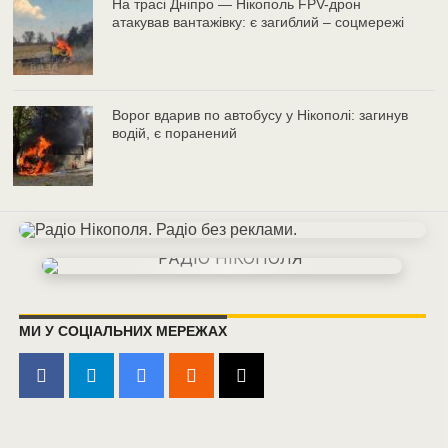
На трасі Дніпро — Нікополь FPV-дрон
атакував вантажівку: є загиблий – соцмережі
Ворог вдарив по автобусу у Нікополі: загинув
водій, є поранений
МИ У СОЦІАЛЬНИХ МЕРЕЖАХ