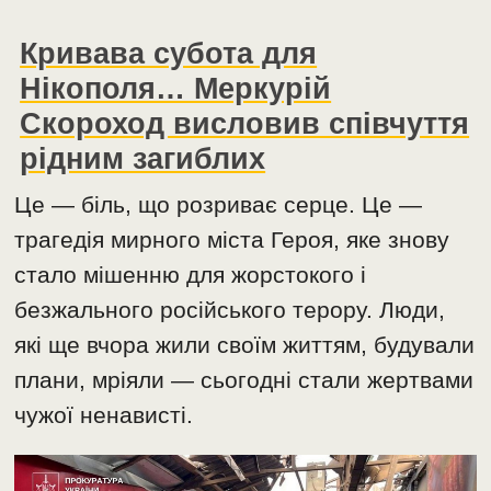
Кривава субота для
Нікополя… Меркурій
Скороход висловив співчуття
рідним загиблих
Це — біль, що розриває серце. Це —
трагедія мирного міста Героя, яке знову
стало мішенню для жорстокого і
безжального російського терору. Люди,
які ще вчора жили своїм життям, будували
плани, мріяли — сьогодні стали жертвами
чужої ненависті.