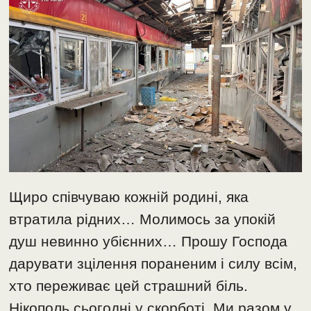
Щиро співчуваю кожній родині, яка
втратила рідних… Молимось за упокій
душ невинно убієнних… Прошу Господа
дарувати зцілення пораненим і силу всім,
хто переживає цей страшний біль.
Нікополь сьогодні у скорботі. Ми разом у