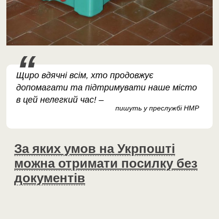
Щиро вдячні всім, хто продовжує
допомагати та підтримувати наше місто
в цей нелегкий час! –
пишуть у преслужбі НМР
За яких умов на Укрпошті
можна отримати посилку без
документів