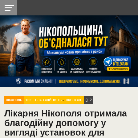
НІКОПОЛЬ
РАДІО
РАЙОН
СІЧЕСЛАВСЬКА
УКРАЇНА
РЕТРО
ЛАЙТ
УКРАЇНА
ДОПОМОГА
НІКОПОЛЬ
2
ТЕГ:
БЛАГОДІЙНІСТЬ
•
НІКОПОЛЬ
НІКОПОЛЬ
Лікарня Нікополя отримала
благодійну допомогу у
вигляді установок для