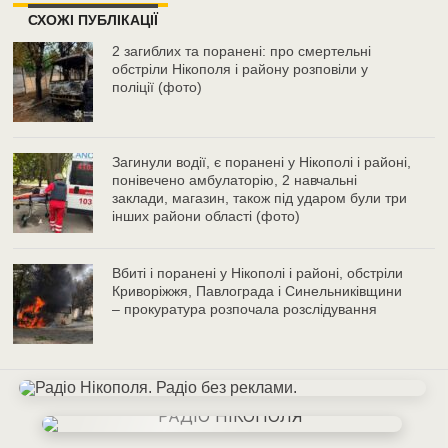
СХОЖІ ПУБЛІКАЦІЇ
2 загиблих та поранені: про смертельні
обстріли Нікополя і району розповіли у
поліції (фото)
Загинули водії, є поранені у Нікополі і районі,
понівечено амбулаторію, 2 навчальні
заклади, магазин, також під ударом були три
інших райони області (фото)
Вбиті і поранені у Нікополі і районі, обстріли
Криворіжжя, Павлограда і Синельниківщини
– прокуратура розпочала розслідування