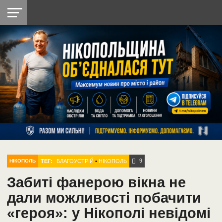
НІКОПОЛЬ
РАДІО
РАЙОН
СІЧЕСЛАВСЬКА
УКРАЇНА
РЕТРО
ЛАЙТ
УКРАЇНА
ДОПОМОГА
НІКОПОЛЬ
9
ТЕГ:
БЛАГОУСТРІЙ
•
НІКОПОЛЬ
НІКОПОЛЬ
Забиті фанерою вікна не
дали можливості побачити
«героя»: у Нікополі невідомі