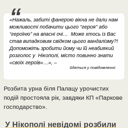
«Нажаль, забиті фанерою вікна не дали нам
можливості побачити цього “героя” або
“героїню” на власні очі… Може хтось із Вас
став випадковим свідком цього вандалізму?!
Допоможіть зробити йому чи їй неабиякий
розголос у Нікополі, місто повинно знати
«своїх героїв»…», –
йдеться у повідомленні
.
Розбита урна біля Палацу урочистих
подій простояла рік, завдяки КП «Паркове
господарство».
У Нікополі невідомі розбили