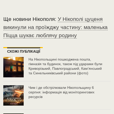
Ще новини Нікополя:
У Нікополі цуценя
викинули на проїжджу частину: маленька
Піцца шукає люблячу родину
СХОЖІ ПУБЛІКАЦІЇ
На Нікопольщині пошкоджена пошта,
гімназія та будинок, також під ударами були
Криворізький, Павлоградський, Камʼянський
та Синельниківський райони (фото)
Чим і де обстрілювали Нікопольщину 6
серпня: інформація від моніторингових
ресурсів