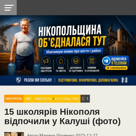
НІКОПОЛЬ
РАДІО
РАЙОН
СІЧЕСЛАВСЬКА
УКРАЇНА
РЕТРО
ЛАЙТ
УКРАЇНА
ДОПОМОГА
НІКОПОЛЬ
1
ТЕГ:
НІКОПОЛЬ
•
СУСПІЛЬСТВО
НІКОПОЛЬ
15 школярів Нікополя
відпочили у Калуші (фото)
Автор
Марина Щученко
-
2023-12-27