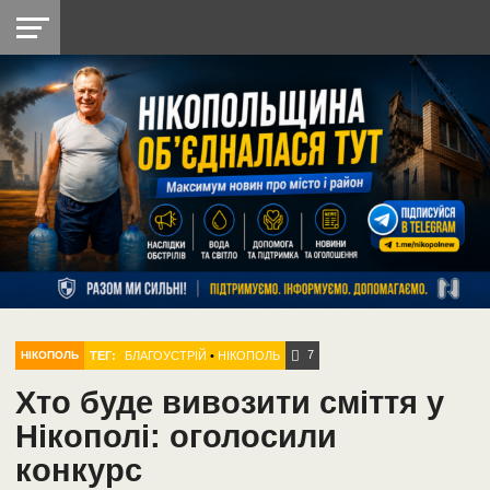
НІКОПОЛЬ
РАДІО
РАЙОН
СІЧЕСЛАВСЬКА
УКРАЇНА
РЕТРО
ЛАЙТ
УКРАЇНА
ДОПОМОГА
НІКОПОЛЬ
7
ТЕГ:
БЛАГОУСТРІЙ
•
НІКОПОЛЬ
НІКОПОЛЬ
Хто буде вивозити сміття у
Нікополі: оголосили
конкурс