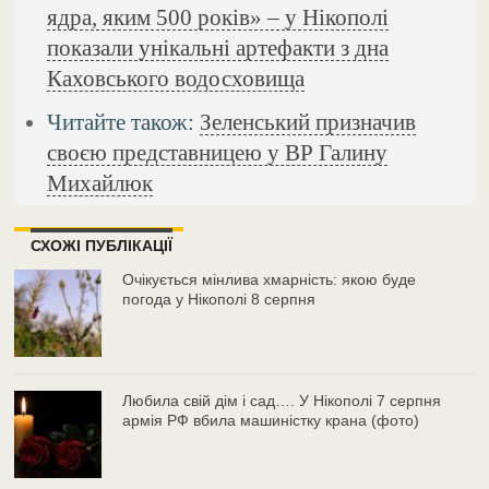
ядра, яким 500 років» – у Нікополі
показали унікальні артефакти з дна
Каховського водосховища
Читайте також:
Зеленський призначив
своєю представницею у ВР Галину
Михайлюк
СХОЖІ ПУБЛІКАЦІЇ
Очікується мінлива хмарність: якою буде
погода у Нікополі 8 серпня
Любила свій дім і сад…. У Нікополі 7 серпня
армія РФ вбила машиністку крана (фото)