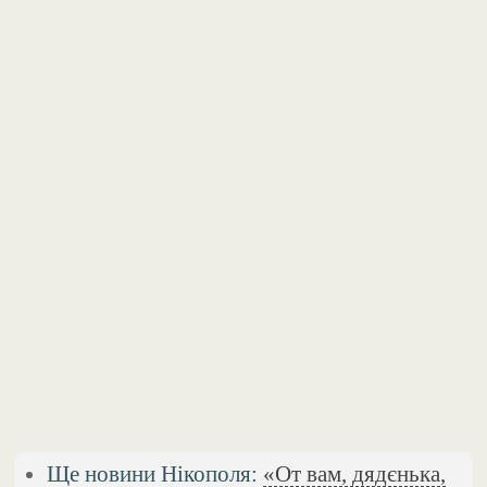
Ще новини Нікополя:
«От вам, дядєнька,