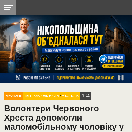
НІКОПОЛЬ
РАДІО
РАЙОН
СІЧЕСЛАВСЬКА
УКРАЇНА
РЕТРО
ЛАЙТ
УКРАЇНА
ДОПОМОГА
НІКОПОЛЬ
12
ТЕГ:
БЛАГОДІЙНІСТЬ
•
НІКОПОЛЬ
НІКОПОЛЬ
Волонтери Червоного
Хреста допомогли
маломобільному чоловіку у