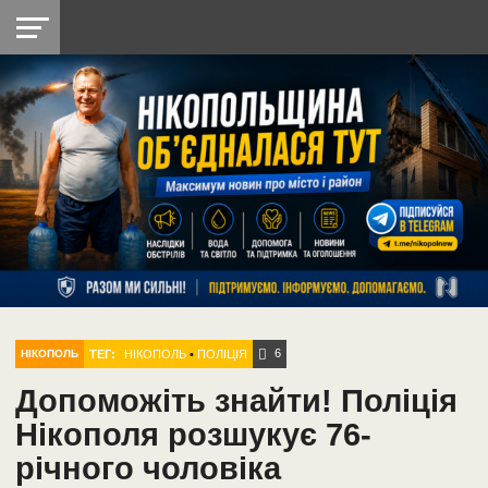
НІКОПОЛЬ
РАДІО
РАЙОН
СІЧЕСЛАВСЬКА
УКРАЇНА
РЕТРО
ЛАЙТ
УКРАЇНА
ДОПОМОГА
НІКОПОЛЬ
6
ТЕГ:
НІКОПОЛЬ
•
ПОЛІЦІЯ
НІКОПОЛЬ
Допоможіть знайти! Поліція
Нікополя розшукує 76-
річного чоловіка