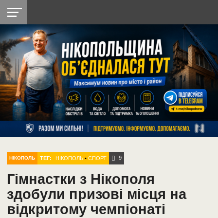
НІКОПОЛЬ
РАДІО
РАЙОН
СІЧЕСЛАВСЬКА
УКРАЇНА
РЕТРО
ЛАЙТ
УКРАЇНА
ДОПОМОГА
НІКОПОЛЬ
9
ТЕГ:
НІКОПОЛЬ
•
СПОРТ
НІКОПОЛЬ
Гімнастки з Нікополя
здобули призові місця на
відкритому чемпіонаті