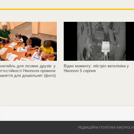
октейль для лісових друзів: у
Відео моменту: обстріл ветклініки у
ттєстійкості Нікополя провели
Нікополі 5 серпня
заняття для дошкільнят (фото)
РЕДАКЦІЙНА ПОЛІТИКА NIKOPOL