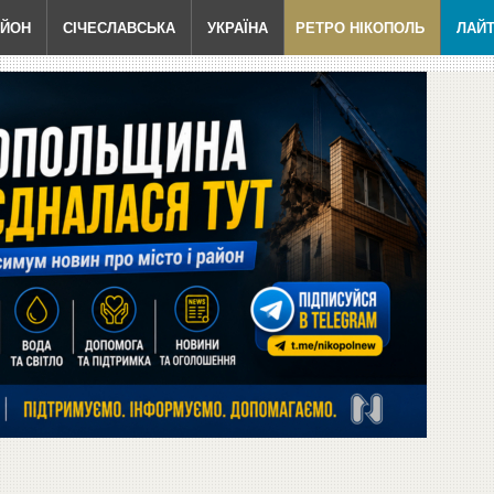
АЙОН
СІЧЕСЛАВСЬКА
УКРАЇНА
РЕТРО НІКОПОЛЬ
ЛАЙ