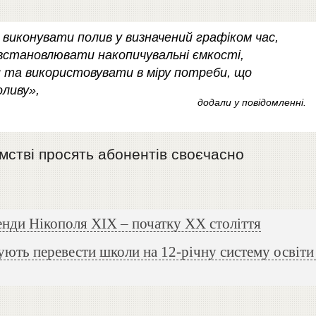
 виконувати полив у визначений графіком час,
встановлювати накопичувальні ємкості,
ни та використовувати в міру потреби, що
ливу»,
додали у повідомленні.
ємстві просять абонентів своєчасно
енди Нікополя ХІХ – початку ХХ століття
ують перевести школи на 12-річну систему освіти