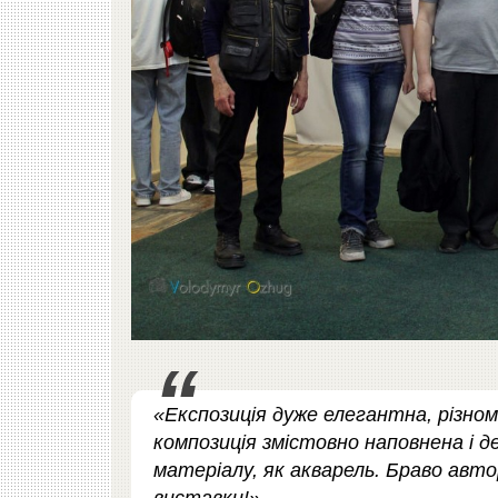
«Експозиція дуже елегантна, різно
композиція змістовно наповнена і 
матеріалу, як акварель. Браво авто
виставки!»,