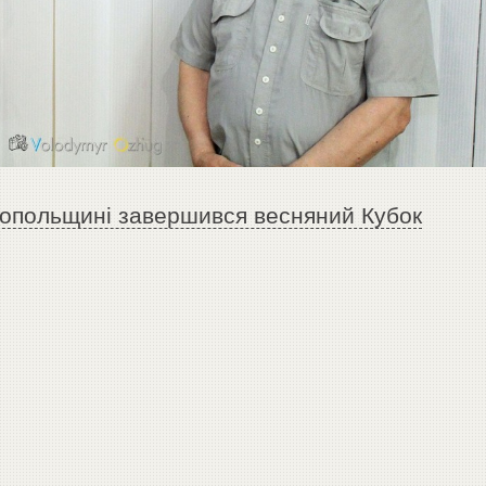
копольщині завершився весняний Кубок