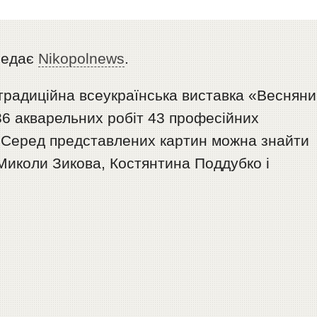
редає
Nikopolnews
.
 традиційна всеукраїнська виставка «Веснян
36 акварельних робіт 43 професійних
и. Серед представлених картин можна знайти
Миколи Зикова, Костянтина Поддубко і