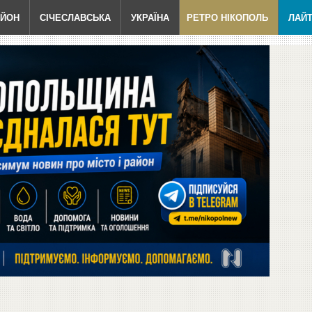
АЙОН
СІЧЕСЛАВСЬКА
УКРАЇНА
РЕТРО НІКОПОЛЬ
ЛАЙ