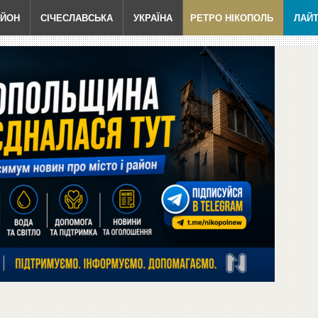
АЙОН
СІЧЕСЛАВСЬКА
УКРАЇНА
РЕТРО НІКОПОЛЬ
ЛАЙ