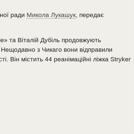
сної ради
Микола Лукашук
, передає
ne» та Віталій Дубіль продовжують
 Нещодавно з Чикаго вони відправили
і. Він містить 44 реанімаційні ліжка Stryker