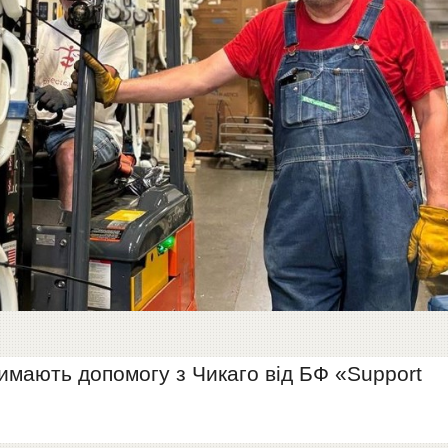
римають допомогу з Чикаго від БФ «Support