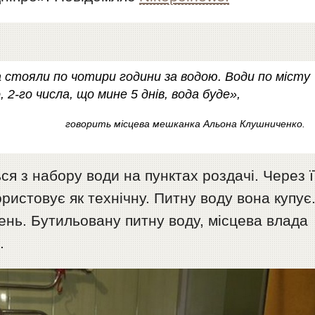
та стояли по чотири години за водою. Води по місту
 2-го числа, що мине 5 днів, вода буде»,
говорить місцева мешканка Альона Клушниченко.
я з набору води на пунктах роздачі. Через ї
ристовує як технічну. Питну воду вона купує
ень. Бутильовану питну воду, місцева влада
.