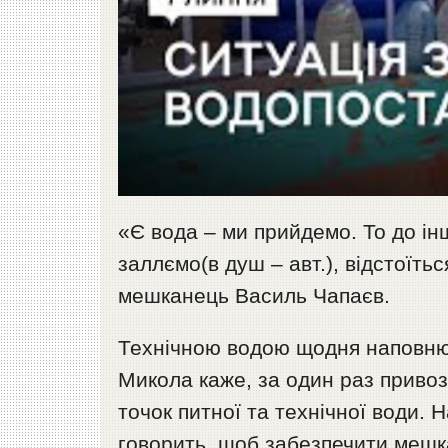
«Є вода – ми прийдемо. То до ін
заллємо(в душ – авт.), відстоїть
мешканець Василь Чапаєв.
Технічною водою щодня наповню
Микола каже, за один раз привозя
точок питної та технічної води.
говорить, щоб забезпечити мешка