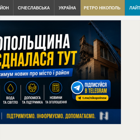
АЙОН
СІЧЕСЛАВСЬКА
УКРАЇНА
РЕТРО НІКОПОЛЬ
ЛАЙ