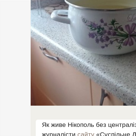
Як живе Нікополь без централі
журналісти
сайту
«Суспільне Д