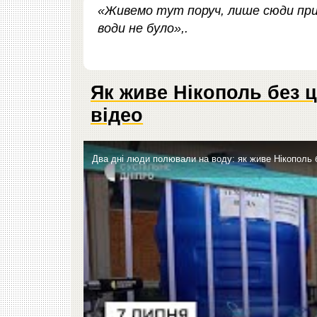
«Живемо тут поруч, лише сюди при
води не було»,
.
Як живе Нікополь без 
відео
Два дні люди полювали на воду: як живе Нікополь 