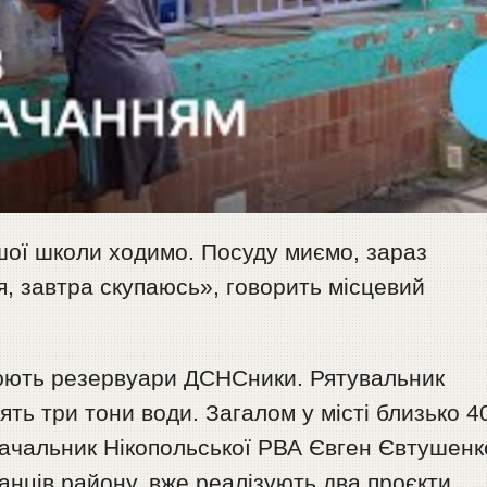
шої школи ходимо. Посуду миємо, зараз
ся, завтра скупаюсь», говорить місцевий
ють резервуари ДСНСники. Рятувальник
ть три тони води. Загалом у місті близько 4
 Начальник Нікопольської РВА Євген Євтушенк
нців району, вже реалізують два проєкти.