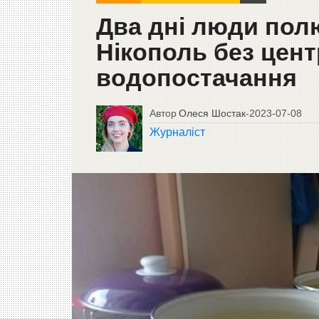
Два дні люди пол
Нікополь без цент
водопостачання
Автор
Олеся Шостак
-
2023-07-08
Журналіст