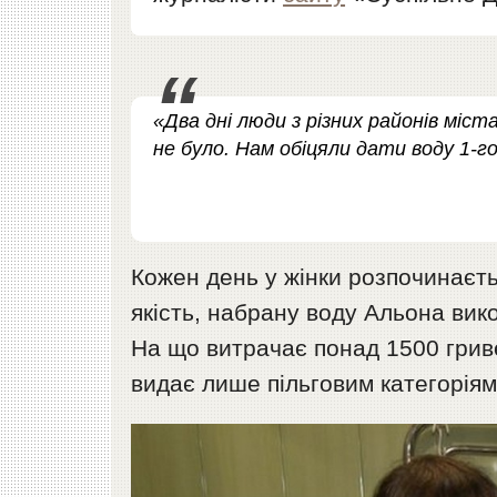
«Два дні люди з різних районів міс
не було. Нам обіцяли дати воду 1-го,
Кожен день у жінки розпочинаєтьс
якість, набрану воду Альона вико
На що витрачає понад 1500 грив
видає лише пільговим категоріям