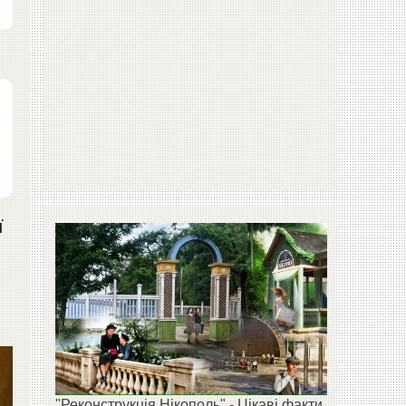
ї
.
"Реконструкція Нікополь" - Цікаві факти