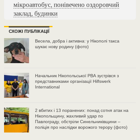
мікроавтобус, понівечено оздоровчий
заклад, будинки
СХОЖІ ПУБЛІКАЦІЇ
Весела, добра і активна: у Нікополі такса
шукає нову родину (фото)
Начальник Нікопольської РВА зустрівся з
представниками організації Hilfswerk
International
2 вбитих і 13 поранених: понад сотня атак на
Нікопольщину, жахливий удар по
Павлограду, обстріли Синельниківщини –
поліція про наслідки ворожого терору (фото)