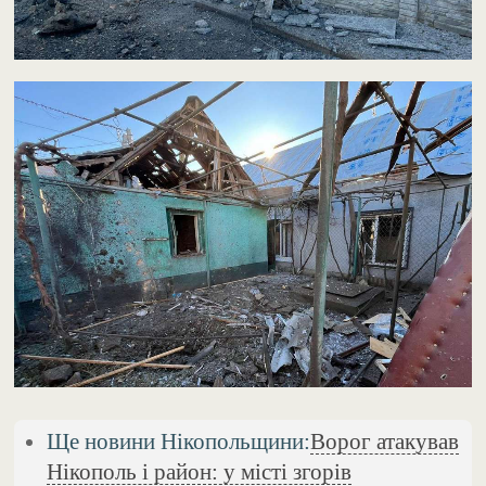
Ще новини Нікопольщини:
Ворог атакував
Нікополь і район: у місті згорів