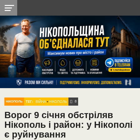
НІКОПОЛЬ
РАДІО
РАЙОН
СІЧЕСЛАВСЬКА
УКРАЇНА
РЕТРО
ЛАЙТ
УКРАЇНА
ДОПОМОГА
НІКОПОЛЬ
8
ТЕГ:
ВІЙНА
•
НІКОПОЛЬ
НІКОПОЛЬ
Ворог 9 січня обстріляв
Нікополь і район: у Нікополі
є руйнування