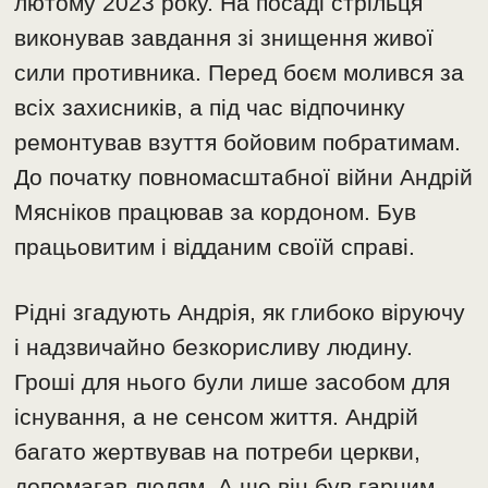
лютому 2023 року. На посаді стрільця
виконував завдання зі знищення живої
сили противника. Перед боєм молився за
всіх захисників, а під час відпочинку
ремонтував взуття бойовим побратимам.
До початку повномасштабної війни Андрій
Мясніков працював за кордоном. Був
працьовитим і відданим своїй справі.
Рідні згадують Андрія, як глибоко віруючу
і надзвичайно безкорисливу людину.
Гроші для нього були лише засобом для
існування, а не сенсом життя. Андрій
багато жертвував на потреби церкви,
допомагав людям. А ще він був гарним