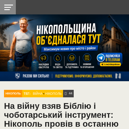
НІКОПОЛЬ
РАДІО
РАЙОН
СІЧЕСЛАВСЬКА
УКРАЇНА
РЕТРО
ЛАЙТ
УКРАЇНА
ДОПОМОГА
НІКОПОЛЬ
44
ТЕГ:
ВІЙНА
•
НІКОПОЛЬ
НІКОПОЛЬ
На війну взяв Біблію і
чоботарський інструмент:
Нікополь провів в останню