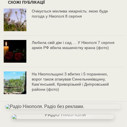
СХОЖІ ПУБЛІКАЦІЇ
Очікується мінлива хмарність: якою буде
погода у Нікополі 8 серпня
Любила свій дім і сад…. У Нікополі 7 серпня
армія РФ вбила машиністку крана (фото)
На Нікопольщині 3 вбитих і 5 поранених,
ворог також атакував Синельниківщину,
Кам’янський, Криворізький і Дніпровський
райони (фото)