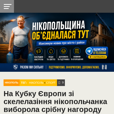
НІКОПОЛЬ
РАДІО
РАЙОН
СІЧЕСЛАВСЬКА
УКРАЇНА
РЕТРО
ЛАЙТ
УКРАЇНА
ДОПОМОГА
НІКОПОЛЬ
9
ТЕГ:
НІКОПОЛЬ
•
СПОРТ
НІКОПОЛЬ
На Кубку Європи зі
скелелазіння нікопольчанка
виборола срібну нагороду