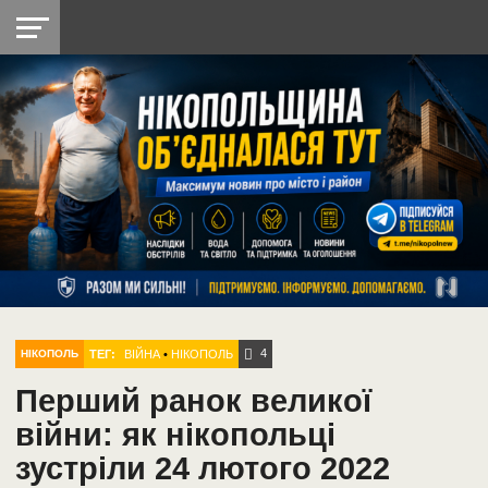
НІКОПОЛЬ
РАДІО
РАЙОН
СІЧЕСЛАВСЬКА
УКРАЇНА
РЕТРО
ЛАЙТ
УКРАЇНА
ДОПОМОГА
НІКОПОЛЬ
4
ТЕГ:
ВІЙНА
•
НІКОПОЛЬ
НІКОПОЛЬ
Перший ранок великої
війни: як нікопольці
зустріли 24 лютого 2022