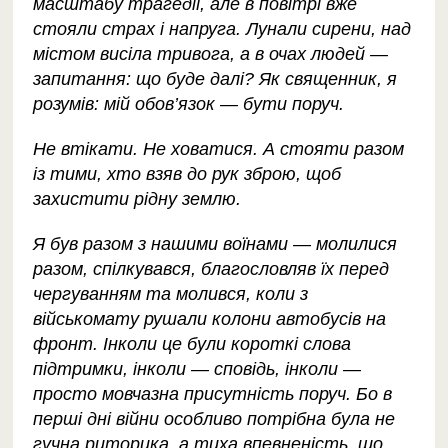
масштабу трагедії, але в повітрі вже
стояли страх і напруга. Лунали сирени, над
містом висіла тривога, а в очах людей —
запитання: що буде далі? Як священник, я
розумів: мій обов’язок — бути поруч.
Не втікати. Не ховатися. А стояти разом
із тими, хто взяв до рук зброю, щоб
захистити рідну землю.
Я був разом з нашими воїнами — молилися
разом, спілкувався, благословляв їх перед
чергуванням та молився, коли з
військомату рушали колони автобусів на
фронт. Інколи це були короткі слова
підтримки, інколи — сповідь, інколи —
просто мовчазна присутність поруч. Бо в
перші дні війни особливо потрібна була не
гучна риторика, а тиха впевненість, що