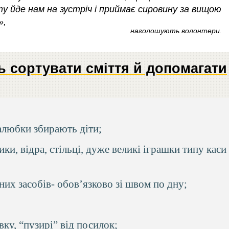
у йде нам на зустріч і приймає сировину за вищою
»,
наголошують волонтери
.
ь сортувати сміття й допомагати
алюбки збирають діти;
ки, відра, стільці, дуже великі іграшки типу каси
их засобів- обов’язково зі швом по дну;
ку, “пузирі” від посилок;