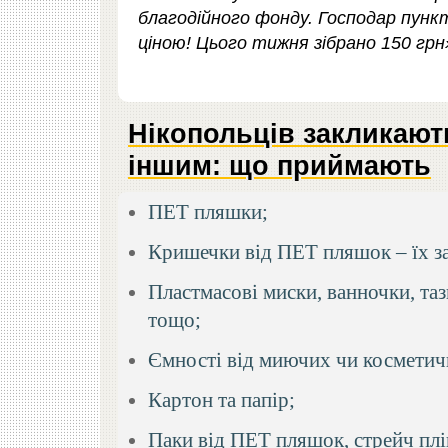
благодійного фонду. Господар пункт
ціною! Цього тижня зібрано 150 грн
Нікопольців закликают
іншим: що приймають
ПЕТ пляшки;
Кришечки від ПЕТ пляшок – їх з
Пластмасові миски, ванночки, тази
тощо;
Ємності від миючих чи косметичн
Картон та папір;
Паки від ПЕТ пляшок, стрейч плів