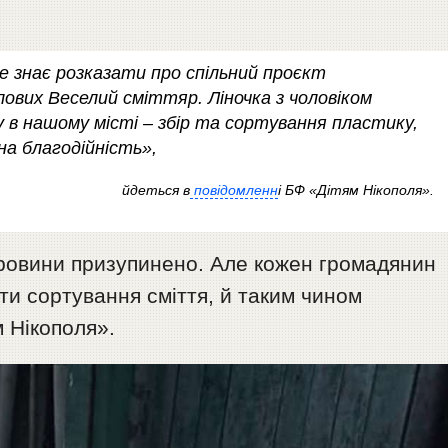
е знає розказати про спільний проєкт
ових Веселий сміттяр. Ліночка з чоловіком
 в нашому місті – збір та сортування пластику,
на благодійність»,
йдеться в
повідомленн
і БФ «Дітям Нікополя».
ировини призупинено. Але кожен громадянин
ти сортування сміття, й таким чином
 Нікополя».