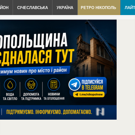
АЙОН
СІЧЕСЛАВСЬКА
УКРАЇНА
РЕТРО НІКОПОЛЬ
ЛАЙ