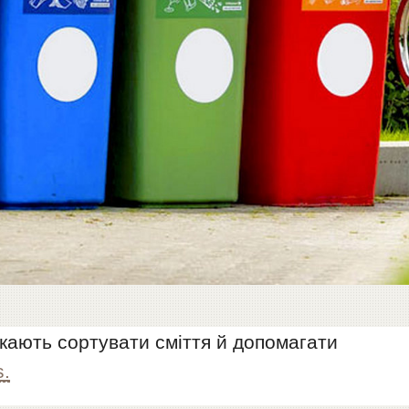
икають сортувати сміття й допомагати
s.