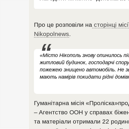
Про це розповіли на
сторінці місі
Nikopolnews
.
«Місто Нікополь знову опинилось п
житловий будинок, господарчі спору
пожежею знищено автомобіль. Не зв
мають намірів покидати рідні домів
Гуманітарна місія «Проліска»пр
– Aгентство ООН у справах біжен
та матеріали отримали 22 родин