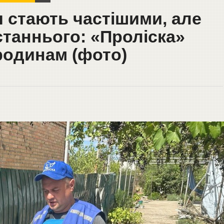
 стають частішими, але
станнього: «Проліска»
родинам (фото)