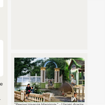
ne
4
"Реконструкція Нікополь" - Цікаві факти