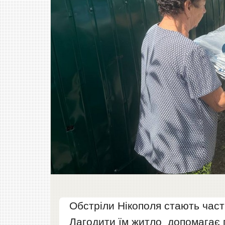
Обстріли Нікополя стають част
Лагодити їм житло допомагає г