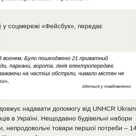
ї
у соцмережі «Фейсбук», передає
ід вогнем. Було пошкоджено 21 приватний
ди, паркани, ворота, лінія електропередачі,
ажаючи на частіші обстріли, чимало містян не
ки»,
йдеться у повідомленні.
одовжує надавати допомогу від UNHCR Ukrai
ців в Україні. Нещодавно будівельні набори
и, непродовольчі товари першої потреби – 1