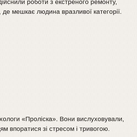
 здійснили роботи з екстреного ремонту,
 де мешкає людина вразливої категорії.
ихологи «Проліска». Вони вислуховували,
м впоратися зі стресом і тривогою.