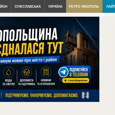
АЙОН
СІЧЕСЛАВСЬКА
УКРАЇНА
РЕТРО НІКОПОЛЬ
ЛАЙ