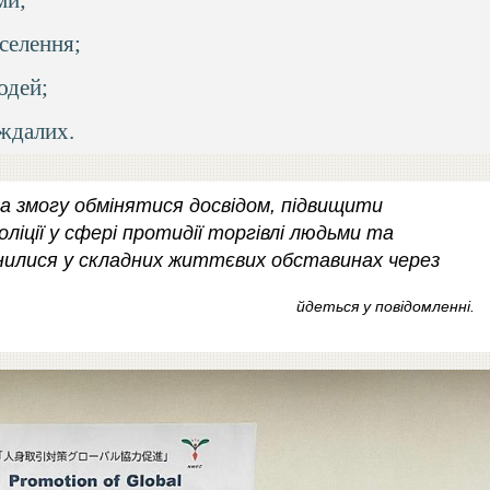
аселення;
юдей;
аждалих.
ла змогу обмінятися досвідом, підвищити
ліції у сфері протидії торгівлі людьми та
нилися у складних життєвих обставинах через
йдеться у повідомленні.