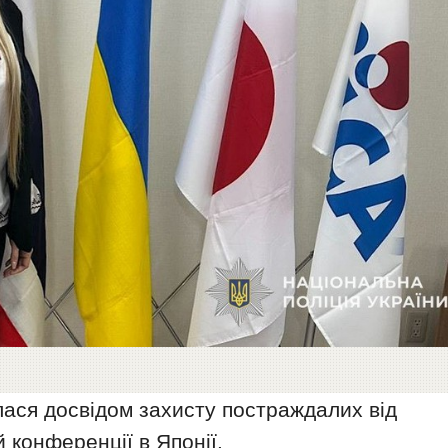
лася досвідом захисту постраждалих від
 конференції в Японії.