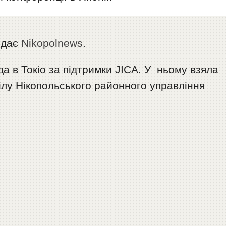
едає
Nikopolnews
.
а в Токіо за підтримки JICA. У ньому взяла
ілу Нікопольського районного управління