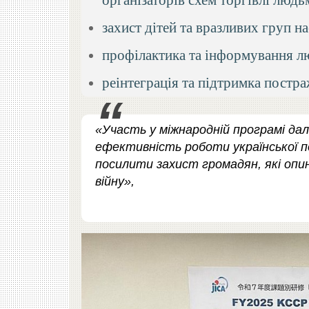
захист дітей та вразливих груп н
профілактика та інформування л
реінтеграція та підтримка постр
«Участь у міжнародній програмі да
ефективність роботи української по
посилити захист громадян, які опи
війну»,