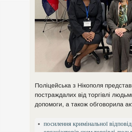
Поліцейська з Нікополя представ
постраждалих від торгівлі людьми
допомоги, а також обговорила ак
посилення кримінальної відповіда
організаторів схем торгівлі людь