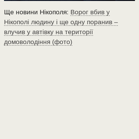
Ще новини Нікополя:
Ворог вбив у
Нікополі людину і ще одну поранив –
влучив у автівку на території
домоволодіння (фото)