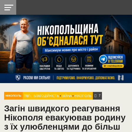
НІКОПОЛЬ
РАДІО
РАЙОН
СІЧЕСЛАВСЬКА
УКРАЇНА
РЕТРО
ЛАЙТ
УКРАЇНА
ДОПОМОГА
НІКОПОЛЬ
7
ТЕГ:
БЛАГОДІЙНІСТЬ
•
ВІЙНА
•
НІКОПОЛЬ
НІКОПОЛЬ
Загін швидкого реагування
Нікополя евакуював родину
з їх улюбленцями до більш