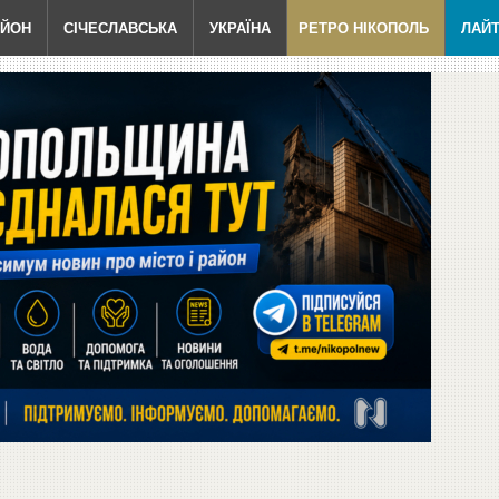
АЙОН
СІЧЕСЛАВСЬКА
УКРАЇНА
РЕТРО НІКОПОЛЬ
ЛАЙ