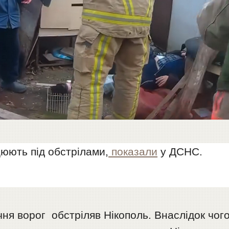
юють під обстрілами,
показали
у ДСНС.
чня ворог обстріляв Нікополь. Внаслідок чого