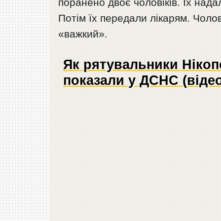
поранено двоє чоловіків. Їх над
Потім їх передали лікарям. Чолов
«важкий».
Як рятувальники Нікоп
показали у ДСНС (відео