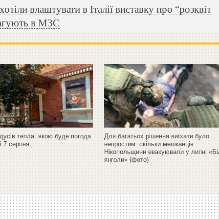
отіли влаштувати в Італії виставку про “розквіт
еагують в МЗС
дусів тепла: якою буде погода
Для багатьох рішення виїхати було
і 7 серпня
непростим: скільки мешканців
Нікопольщини евакуювали у липні «Бі
янголи» (фото)