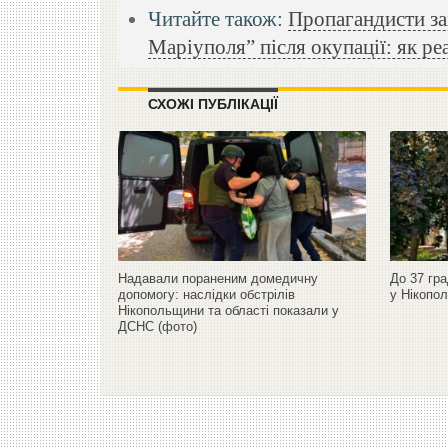
Читайте також:
Пропагандисти зах
Маріуполя” після окупації: як р
СХОЖІ ПУБЛІКАЦІЇ
Надавали пораненим домедичну
До 37 гра
допомогу: наслідки обстрілів
у Нікопол
Нікопольщини та області показали у
ДСНС (фото)